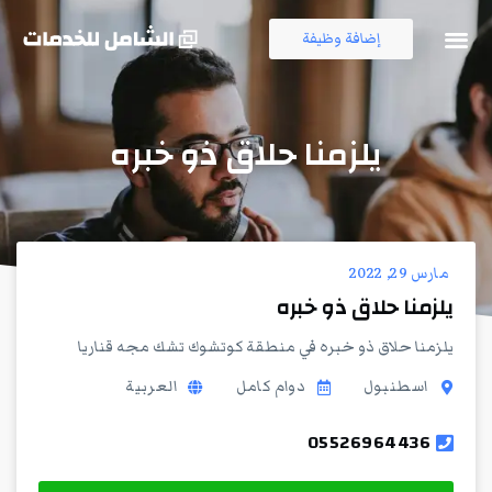
إضافة وظيفة
فرص العمل
قناة التلجرام
يلزمنا حلاق ذو خبره
مارس 29, 2022
يلزمنا حلاق ذو خبره
يلزمنا حلاق ذو خبره في منطقة كوتشوك تشك مجه قناريا
اسطنبول
دوام كامل
العربية
05526964436