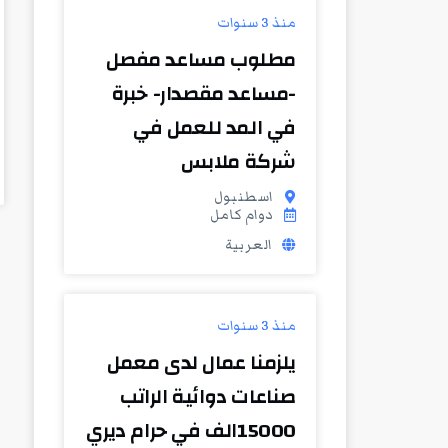
منذ 3 سنوات
مطلوب مساعد مفصل
-مساعد مقصدار- خبرة
في المد للعمل في
شركة ملابس
اسطنبول
دوام كامل
العربية
منذ 3 سنوات
يلزمنا عمال لدى معمل
صناعات دوائية الراتب
15000الف في حرام ديري