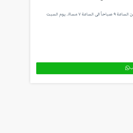
العمل في شركة ملابس في شيشلي عند محطة ميترو عثمان بيه.. الدوام من الساعة ٩ صباحاً الى الساعة ٧ مساءً.. يوم السبت
اب