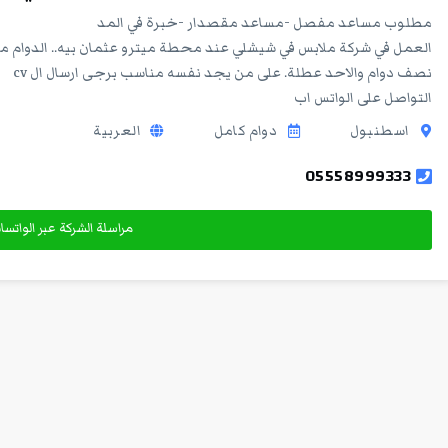
مطلوب مساعد مفصل -مساعد مقصدار -خبرة في المد
نصف دوام والاحد عطلة. على من يجد نفسه مناسب برجى ارسال ال cv
التواصل على الواتس اب
اسطنبول
دوام كامل
العربية
05558999333
مراسلة الشركة عبر الواتس