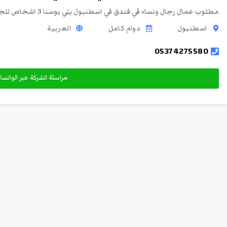
مطلوب عمال رجال ونساء في فندق في اسطنبول يني بوسنا 3 اشخاص للجلي الدوام 8 ساعات متوفر 3 وجبات طعام الاتصال على
اسطنبول
دوام كامل
العربية
05374275580
مراسلة الشركة عبر الواتس