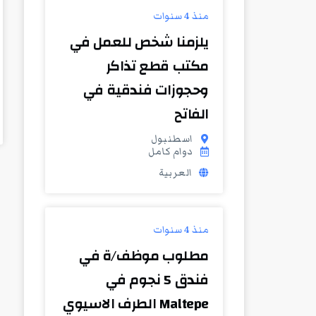
منذ 4 سنوات
يلزمنا شخص للعمل في
مكتب قطع تذاكر
وحجوزات فندقية في
الفاتح
اسطنبول
دوام كامل
العربية
منذ 4 سنوات
مطلوب موظف/ة في
فندق 5 نجوم في
Maltepe الطرف الاسيوي