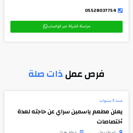
05528037754
مراسلة الشركة عبر الواتساب
فرص عمل
ذات صلة
منذ 3 سنوات
يعلن مطعم ياسمين سراي عن حاجته لعدة
أختصاصات
اسطنبول
دوام جزئي