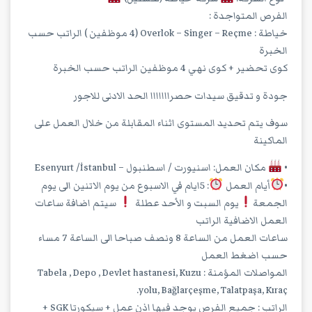
الفرص المتواجدة :
خياطة : Overlok – Singer – Reçme (4 موظفين ) الراتب حسب
الخبرة
كوى تحضير + كوى نهي 4 موظفين الراتب حسب الخبرة
جودة و تدقيق سيدات حصرااااااا الحد الادنى للاجور
سوف يتم تحديد المستوى اثناء المقابلة من خلال العمل على
الماكينة
•
مكان العمل: اسنيورت / اسطنبول – Esenyurt /İstanbul
•
أيام العمل
: 5ايام في الاسبوع من يوم الاتنين الى يوم
الجمعة
يوم السبت و الأحد عطلة
سيتم اضافة ساعات
العمل الاضافية الراتب
ساعات العمل من الساعة 8 ونصف صباحا الى الساعة 7 مساء
حسب اضغط العمل
المواصلات المؤمنة : Tabela , Depo , Devlet hastanesi, Kuzu
yolu, Bağlarçeşme, Talatpaşa, Kıraç.
الراتب : جميع الفرص يوجد فيها اذن عمل + سيكورتا SGK +