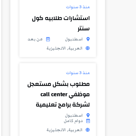
منذ 3 سنوات
استشارات طلابيه كول
سنتر
اسطنبول
عن بعد
العربية, الانجليزية
منذ 3 سنوات
مطلوب بشكل مستعجل
موظفي call center
لشركة برامج تعليمية
اسطنبول
دوام كامل
العربية, الانجليزية