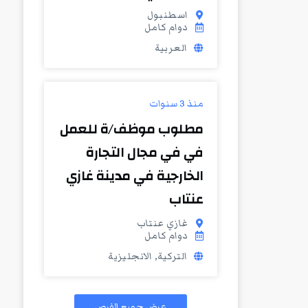
اسطنبول
دوام كامل
العربية
منذ 3 سنوات
مطلوب موظف/ة للعمل
في في مجال التجارة
الخارجية في مدينة غازي
عنتاب
غازي عنتاب
دوام كامل
التركية, الانجليزية
عرض جميع الفرص