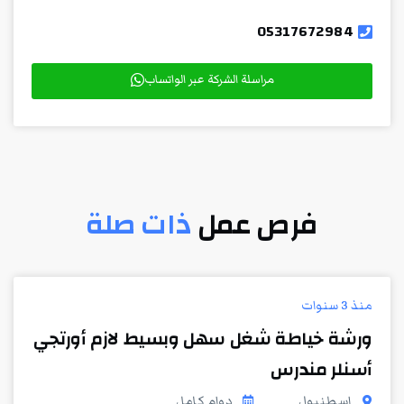
05317672984
مراسلة الشركة عبر الواتساب
فرص عمل
ذات صلة
منذ 3 سنوات
ورشة خياطة شغل سهل وبسيط لازم أورتجي
أسنلر مندرس
اسطنبول
دوام كامل