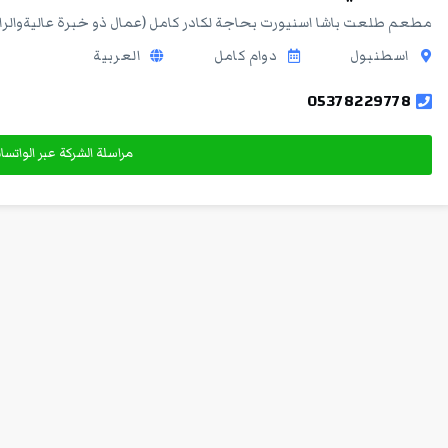
مطعم طلعت باشا اسنيورت بحاجة لكادر كامل (عمال ذو خبرة عاليةوالر
اسطنبول
دوام كامل
العربية
05378229778
مراسلة الشركة عبر الواتس