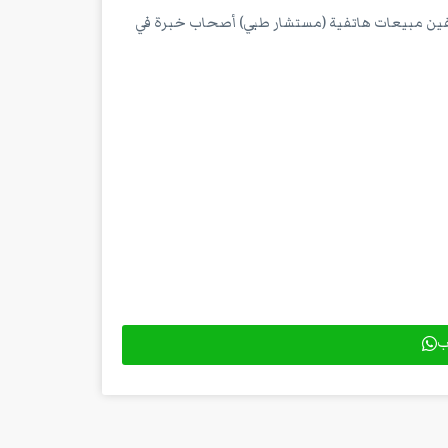
ل برفد كوادره بموظفين مبيعات هاتفية (مستشار طبي) أصحاب خبرة في
اب