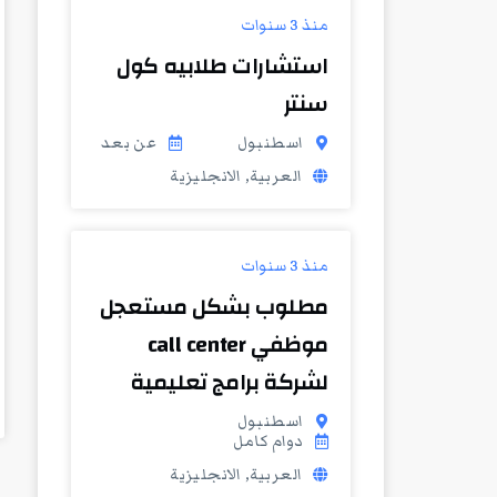
منذ 3 سنوات
استشارات طلابيه كول
سنتر
اسطنبول
عن بعد
العربية, الانجليزية
منذ 3 سنوات
مطلوب بشكل مستعجل
موظفي call center
لشركة برامج تعليمية
اسطنبول
دوام كامل
العربية, الانجليزية