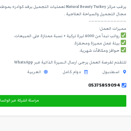
يرغب مركز Natural Beauty Turkey لعمليات التجمي
مجال التجميل والسياحة العلاجية .
———————————–
مميزات العمل:
رواتب تبدأ من 4000 ليرة تركية + نسبة ممتازة على المبيعات.
بيئة عمل مميزة ومحفزة.
حوافز ومكافآت شهرية.
للتقدم لفرصة العمل يرجى ارسال الـسيرة الذاتية عبر WhatsApp
اسطنبول
دوام كامل
العربية
05375859094
مراسلة الشركة عبر الواتس