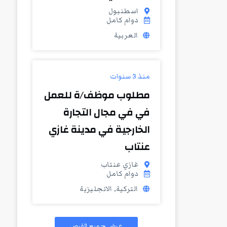
اسطنبول
دوام كامل
العربية
منذ 3 سنوات
مطلوب موظف/ة للعمل
في في مجال التجارة
الخارجية في مدينة غازي
عنتاب
غازي عنتاب
دوام كامل
التركية, الانجليزية
عرض جميع الفرص